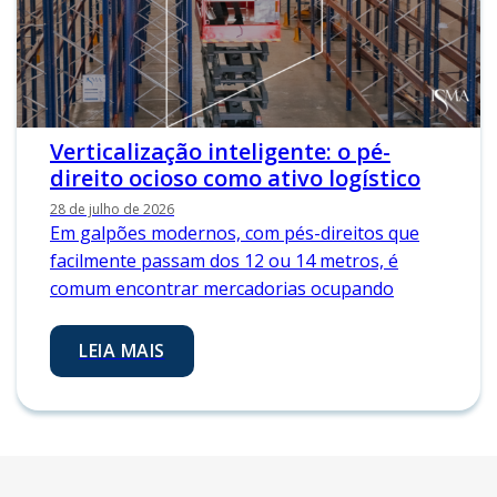
Verticalização inteligente: o pé-
direito ocioso como ativo logístico
28 de julho de 2026
Em galpões modernos, com pés-direitos que
facilmente passam dos 12 ou 14 metros, é
comum encontrar mercadorias ocupando
LEIA MAIS