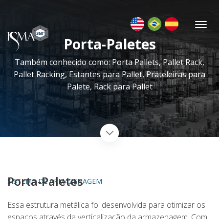
Porta-Paletes
Também conhecido como: Porta Pallets, Pallet Rack,
Pallet Racking, Estantes para Pallet, Prateleiras para
Palete, Rack para Pallet
Porta-Paletes
SISTEMA DE ARMAZENAGEM
Essa estrutura metálica foi desenvolvida para otimizar os
espaços através da verticalização da armazenagem. Com