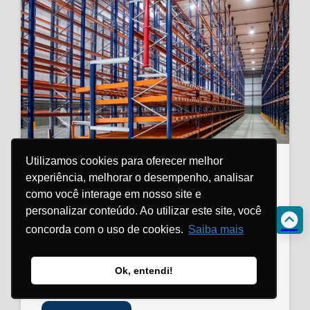
Flow rack, pick-to-light e áreas
Utilizamos cookies para oferecer melhor
segregadas: a operação por trás
experiência, melhorar o desempenho, analisar
de um CD farmacêutico
como você interage em nosso site e
personalizar conteúdo. Ao utilizar este site, você
3 de agosto de 2026
Com flow racks, pick-to-light e áreas
concorda com o uso de cookies.
Saiba mais
segregadas, projeto apoiado pela ISMA
ganhou eficiência, segurança e flexibilidade
Ok, entendi!
operacional Abastecer