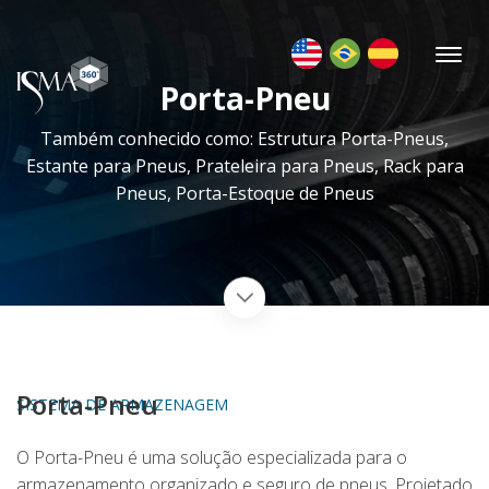
Porta-Pneu
Também conhecido como: Estrutura Porta-Pneus,
Estante para Pneus, Prateleira para Pneus, Rack para
Pneus, Porta-Estoque de Pneus
Porta-Pneu
SISTEMA DE ARMAZENAGEM
O Porta-Pneu é uma solução especializada para o
armazenamento organizado e seguro de pneus. Projetado