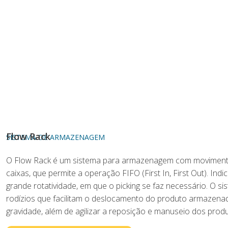
Flow Rack
SISTEMA DE ARMAZENAGEM
O Flow Rack é um sistema para armazenagem com moviment
caixas, que permite a operação FIFO (First In, First Out). I
grande rotatividade, em que o picking se faz necessário. O s
rodízios que facilitam o deslocamento do produto armazena
gravidade, além de agilizar a reposição e manuseio dos pro