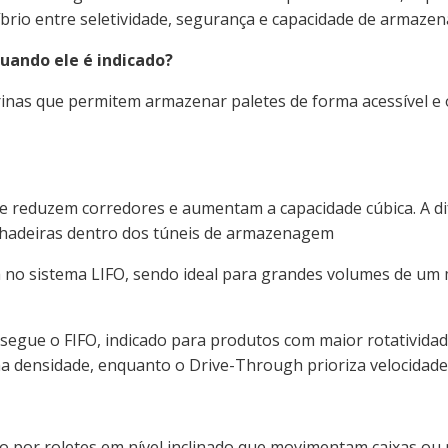
líbrio entre seletividade, segurança e capacidade de armaze
quando ele é indicado?
rinas que permitem armazenar paletes de forma acessível e 
eduzem corredores e aumentam a capacidade cúbica. A dif
ilhadeiras dentro dos túneis de armazenagem
ra no sistema LIFO, sendo ideal para grandes volumes de u
segue o FIFO, indicado para produtos com maior rotatividade
ma densidade, enquanto o Drive-Through prioriza velocidade
or roletes em nível inclinado que movimentam caixas ou pa