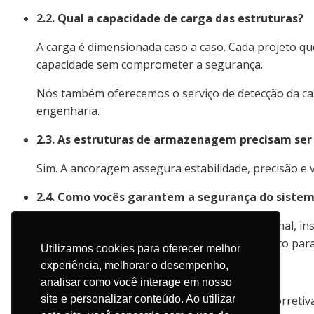
2.2. Qual a capacidade de carga das estruturas?
A carga é dimensionada caso a caso. Cada projeto que
capacidade sem comprometer a segurança.
Nós também oferecemos o serviço de detecção da capa
engenharia.
2.3. As estruturas de armazenagem precisam ser 
Sim. A ancoragem assegura estabilidade, precisão e 
2.4. Como vocês garantem a segurança do siste
Combinamos engenharia, instalação profissional, in
práticas do mercado. Com esse pacote completo par
Utilizamos cookies para oferecer melhor
experiência, melhorar o desempenho,
2.5. Vocês realizam inspeções periódicas?
analisar como você interage em nosso
Sim. A ISMA oferece inspeções, manutenção correti
site e personalizar conteúdo. Ao utilizar