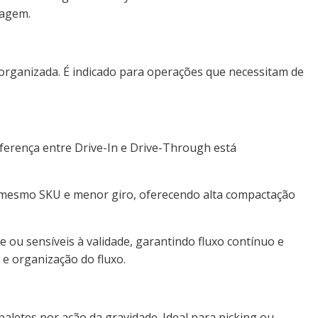
nagem.
organizada. É indicado para operações que necessitam de
erença entre Drive-In e Drive-Through está
m mesmo SKU e menor giro, oferecendo alta compactação
 ou sensíveis à validade, garantindo fluxo contínuo e
 e organização do fluxo.
letes por ação da gravidade. Ideal para picking ou