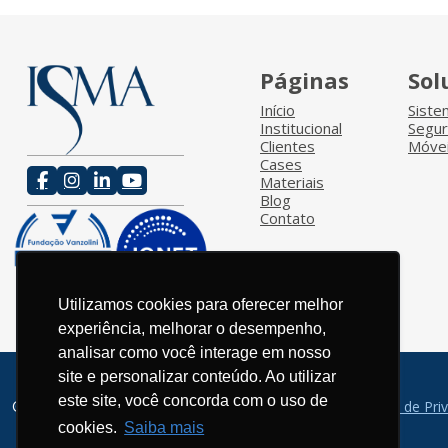
Páginas
Sol
Início
Sist
Institucional
Segu
Clientes
Móvei
Cases
Materiais
Blog
Contato
Utilizamos cookies para oferecer melhor
experiência, melhorar o desempenho,
analisar como você interage em nosso
site e personalizar conteúdo. Ao utilizar
este site, você concorda com o uso de
© 2026 / ISMA - Todos os direitos reservados.
Política de Pri
cookies.
Saiba mais