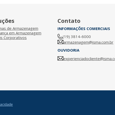
uções
Contato
emas de Armazenagem
INFORMAÇÕES COMERCIAIS
rança em Armazenagem
(19) 3814-6000
s Corporativos
armazenagem@isma.com.br
OUVIDORIA
experienciadocliente@isma.c
vacidade