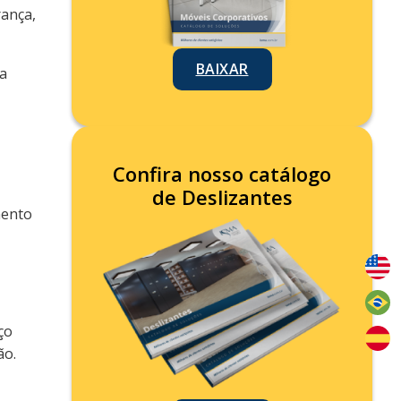
rança,
BAIXAR
a
Confira nosso catálogo
de Deslizantes
mento
ço
ão.