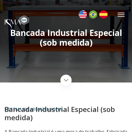
Bancada Industrial Especial
(sob medida)
Bancada Industrial Especial (sob
SISTEMA DE ARMAZENAGEM
medida)
A Bancada Industrial é uma mesa de trabalho, fabricada