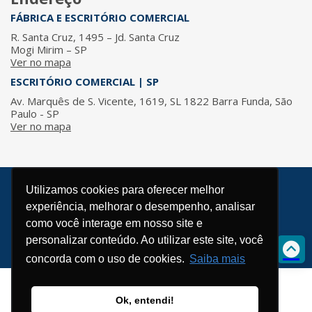
FÁBRICA E ESCRITÓRIO COMERCIAL
R. Santa Cruz, 1495 – Jd. Santa Cruz
Mogi Mirim – SP
Ver no mapa
ESCRITÓRIO COMERCIAL | SP
Av. Marquês de S. Vicente, 1619, SL 1822 Barra Funda, São
Paulo - SP
Ver no mapa
Utilizamos cookies para oferecer melhor
© 2026 / ISMA - Todos os direitos reservados.
experiência, melhorar o desempenho, analisar
Política de Privacidade
como você interage em nosso site e
Desenvolvido por
personalizar conteúdo. Ao utilizar este site, você
concorda com o uso de cookies.
Saiba mais
Ok, entendi!