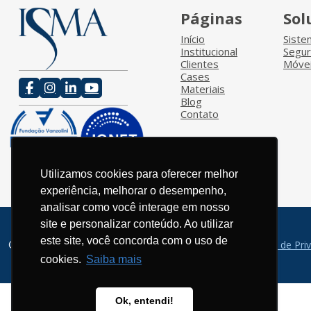
Páginas
Sol
Início
Sist
Institucional
Segu
Clientes
Móvei
Cases
Materiais
Blog
Contato
Utilizamos cookies para oferecer melhor
experiência, melhorar o desempenho,
analisar como você interage em nosso
site e personalizar conteúdo. Ao utilizar
este site, você concorda com o uso de
© 2026 / ISMA - Todos os direitos reservados.
Política de Pri
cookies.
Saiba mais
Ok, entendi!