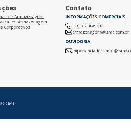
uções
Contato
emas de Armazenagem
INFORMAÇÕES COMERCIAIS
rança em Armazenagem
(19) 3814-6000
s Corporativos
armazenagem@isma.com.br
OUVIDORIA
experienciadocliente@isma.c
vacidade