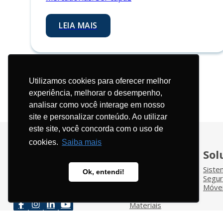
LEIA MAIS
Utilizamos cookies para oferecer melhor
experiência, melhorar o desempenho,
analisar como você interage em nosso
site e personalizar conteúdo. Ao utilizar
este site, você concorda com o uso de
cookies.
Saiba mais
Páginas
Sol
Início
Sist
Ok, entendi!
Institucional
Segu
Clientes
Móvei
Cases
Materiais
Blog
Contato