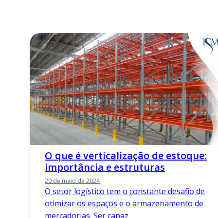
O que é verticalização de estoque:
importância e estruturas
20 de maio de 2024
O setor logístico tem o constante desafio de
otimizar os espaços e o armazenamento de
mercadorias. Ser capaz