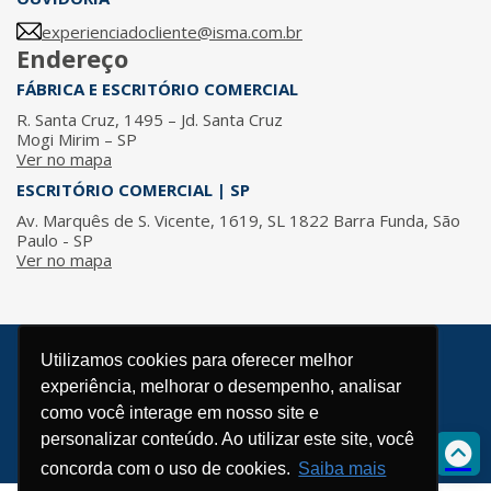
experienciadocliente@isma.com.br
Endereço
FÁBRICA E ESCRITÓRIO COMERCIAL
R. Santa Cruz, 1495 – Jd. Santa Cruz
Mogi Mirim – SP
Ver no mapa
ESCRITÓRIO COMERCIAL | SP
Av. Marquês de S. Vicente, 1619, SL 1822 Barra Funda, São
Paulo - SP
Ver no mapa
Utilizamos cookies para oferecer melhor
© 2026 / ISMA - Todos os direitos reservados.
experiência, melhorar o desempenho, analisar
Política de Privacidade
como você interage em nosso site e
Desenvolvido por
personalizar conteúdo. Ao utilizar este site, você
concorda com o uso de cookies.
Saiba mais