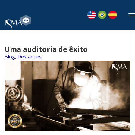
Uma auditoria de êxito
Blog
,
Destaques