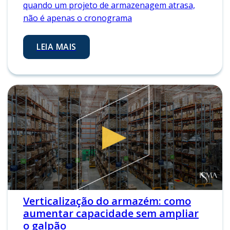
quando um projeto de armazenagem atrasa,
não é apenas o cronograma
LEIA MAIS
Verticalização do armazém: como
aumentar capacidade sem ampliar
o galpão