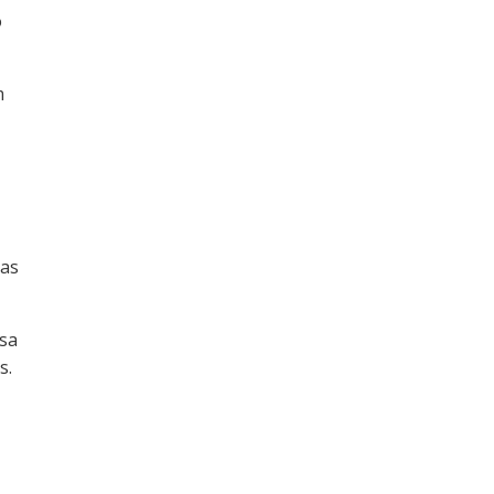
o
m
das
sa
s.