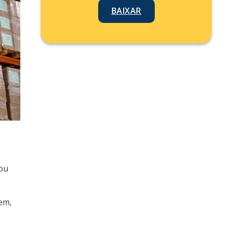
BAIXAR
 ou
em,