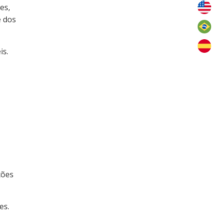
es,
e dos
is.
ções
es.