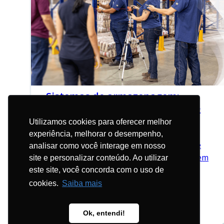
Sistemas de armazenagem:
importância do treinamento de
inspeção para colaboradores
Utilizamos cookies para oferecer melhor
experiência, melhorar o desempenho,
15 de agosto de 2022
O número de notificações de acidentes de
analisar como você interage em nosso
trabalho no Brasil foi de 578,1 mil casos em
site e personalizar conteúdo. Ao utilizar
2021. A
este site, você concorda com o uso de
cookies.
Saiba mais
LEIA MAIS
Ok, entendi!