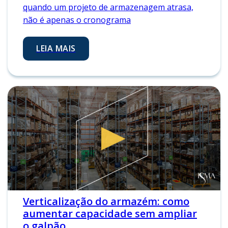
quando um projeto de armazenagem atrasa,
não é apenas o cronograma
LEIA MAIS
Verticalização do armazém: como
aumentar capacidade sem ampliar
o galpão