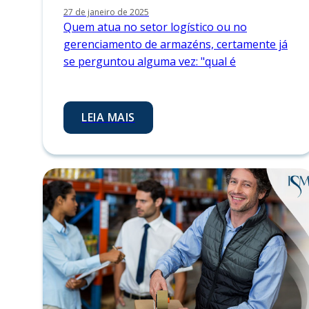
27 de janeiro de 2025
Quem atua no setor logístico ou no
gerenciamento de armazéns, certamente já
se perguntou alguma vez: "qual é
LEIA MAIS