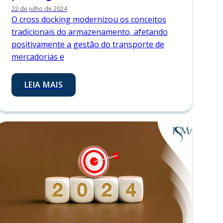
22 de julho de 2024
O cross docking modernizou os conceitos
tradicionais do armazenamento, afetando
positivamente a gestão do transporte de
mercadorias e
LEIA MAIS