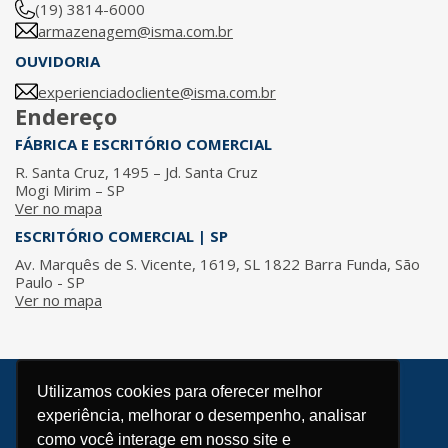
(19) 3814-6000
armazenagem@isma.com.br
OUVIDORIA
experienciadocliente@isma.com.br
Endereço
FÁBRICA E ESCRITÓRIO COMERCIAL
R. Santa Cruz, 1495 – Jd. Santa Cruz
Mogi Mirim – SP
Ver no mapa
ESCRITÓRIO COMERCIAL | SP
Av. Marquês de S. Vicente, 1619, SL 1822 Barra Funda, São
Paulo - SP
Ver no mapa
Utilizamos cookies para oferecer melhor
© 2026 / ISMA - Todos os direitos reservados.
experiência, melhorar o desempenho, analisar
Política de Privacidade
como você interage em nosso site e