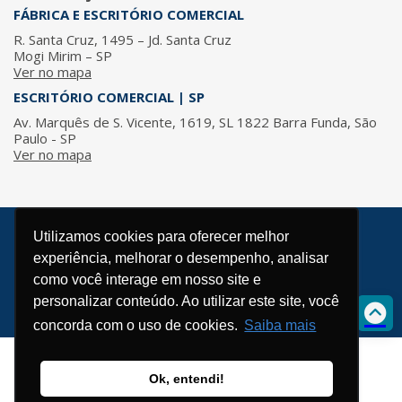
FÁBRICA E ESCRITÓRIO COMERCIAL
R. Santa Cruz, 1495 – Jd. Santa Cruz
Mogi Mirim – SP
Ver no mapa
ESCRITÓRIO COMERCIAL | SP
Av. Marquês de S. Vicente, 1619, SL 1822 Barra Funda, São
Paulo - SP
Ver no mapa
Utilizamos cookies para oferecer melhor
© 2026 / ISMA - Todos os direitos reservados.
experiência, melhorar o desempenho, analisar
Política de Privacidade
como você interage em nosso site e
Desenvolvido por
personalizar conteúdo. Ao utilizar este site, você
concorda com o uso de cookies.
Saiba mais
Ok, entendi!