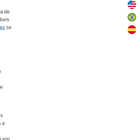
a de
beis
tes
se
o
de
os
 e
mo em