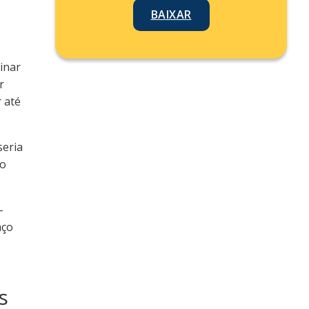
BAIXAR
inar
r
 até
seria
ro
–
aço
s