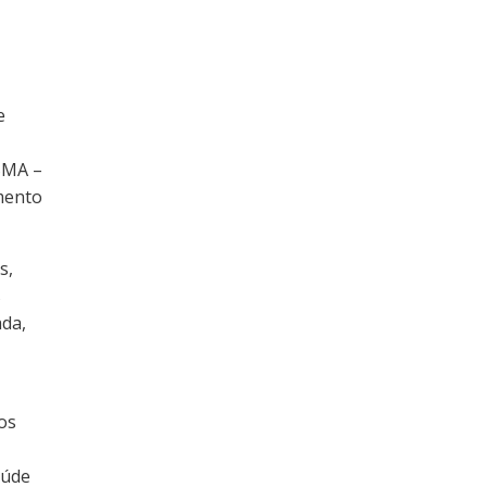
e
SMA –
mento
s,
s
ada,
os
aúde