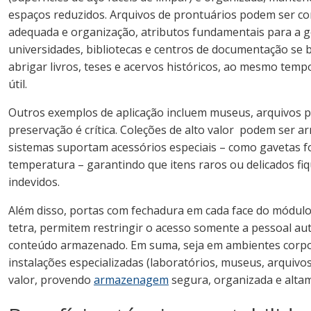
espaços reduzidos. Arquivos de prontuários podem ser c
adequada e organização, atributos fundamentais para a ge
universidades, bibliotecas e centros de documentação se 
abrigar livros, teses e acervos históricos, ao mesmo tem
útil.
Outros exemplos de aplicação incluem museus, arquivos pú
preservação é crítica. Coleções de alto valor podem ser 
sistemas suportam acessórios especiais – como gavetas fo
temperatura – garantindo que itens raros ou delicados fi
indevidos.
Além disso, portas com fechadura em cada face do módul
tetra, permitem restringir o acesso somente a pessoal au
conteúdo armazenado. Em suma, seja em ambientes corporat
instalações especializadas (laboratórios, museus, arquivo
valor, provendo
armazenagem
segura, organizada e altam