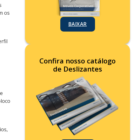
s
m os
BAIXAR
rfil
Confira nosso catálogo
de Deslizantes
de
bloco
ios,