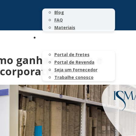
Blog
FAQ
Materiais
CONTATO
Portal de Fretes
omo ganhar espaço e
Portal de Revenda
 corporativos
Seja um Fornecedor
Trabalhe conosco