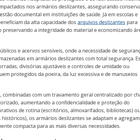
ompactados nos armários deslizantes, assegurando conserv
stão documental em instituições de saúde. Já em escolas e
beneficiam da alta capacidade dos
arquivos deslizantes
para
po preservando a integridade do material e economizando ár
blicos e acervos sensíveis, onde a necessidade de seguran
armazenadas em armários deslizantes com total segurança. E
rradas, divisórias ajustáveis e controles de umidade ou
quem protegidos da poeira, da luz excessiva e de manuseios
o, combinadas com um travamento geral centralizado por ch
torizado, aumentando a confidencialidade e proteção do
ivos de rotina (escritórios, almoxarifados, bibliotecas) o
s históricos), os armários deslizantes se adaptam e agregam
ente compacta para as mais diversas necessidades.