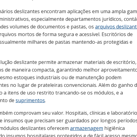
rmários deslizantes encontram aplicações em uma ampla gam
dministrativos, especialmente departamentos jurídicos, contá
des volumes de documentos e pastas, os
arquivos deslizan
quivos mortos de forma segura e acessível. Escritórios de
essualmente milhares de pastas mantendo-as protegidas e
lução deslizante permite armazenar materiais de escritório,
s de maneira compacta, garantindo melhor aproveitament
smo estoques industriais ou de manutenção podem
tes no lugar de prateleiras convencionais. Além do ganho 
so a itens de uso restrito trancando-se os módulos, e a
ento de
suprimentos
.
mbém comprovam seu valor. Hospitais, clínicas e laboratóri
e insumos que precisam ser guardados por longos períodos
 módulos deslizantes oferecem
armazenagem
higiênica
endo insumos hospitalares protegidos e de fácil acesso mes