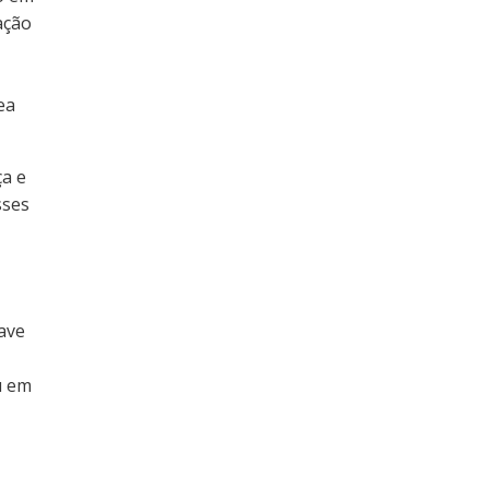
ação
ea
ça e
sses
ave
u em