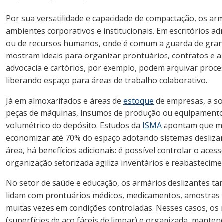
Por sua versatilidade e capacidade de compactação, os a
ambientes corporativos e institucionais. Em escritórios a
ou de recursos humanos, onde é comum a guarda de gran
mostram ideais para organizar prontuários, contratos e ar
advocacia e cartórios, por exemplo, podem arquivar proc
liberando espaço para áreas de trabalho colaborativo.
Já em almoxarifados e áreas de
estoque
de empresas, a so
peças de máquinas, insumos de produção ou equipamento
volumétrico do depósito. Estudos da
ISMA
apontam que me
economizar até 70% do espaço adotando sistemas deslizan
área, há benefícios adicionais: é possível controlar o aces
organização setorizada agiliza inventários e reabastecim
No setor de saúde e educação, os armários deslizantes ta
lidam com prontuários médicos, medicamentos, amostras 
muitas vezes em condições controladas. Nesses casos, os
(superfícies de aço fáceis de limpar) e organizada, mant