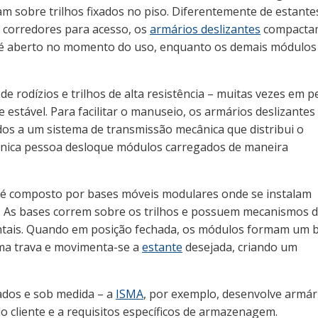
 sobre trilhos fixados no piso. Diferentemente de estante
s corredores para acesso, os
armários deslizantes
compacta
o é aberto no momento do uso, enquanto os demais módulos
odízios e trilhos de alta resistência – muitas vezes em pe
estável. Para facilitar o manuseio, os armários deslizantes
s a um sistema de transmissão mecânica que distribui o
nica pessoa desloque módulos carregados de maneira
co é composto por bases móveis modulares onde se instalam
e. As bases correm sobre os trilhos e possuem mecanismos 
ntais. Quando em posição fechada, os módulos formam um 
uma trava e movimenta-se a
estante
desejada, criando um
ados e sob medida – a
ISMA
, por exemplo, desenvolve armár
o cliente e a requisitos específicos de armazenagem.