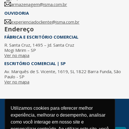
armazenagem@isma.com.br
OUVIDORIA
experienciadocliente@isma.com.br
Endereço
FÁBRICA E ESCRITÓRIO COMERCIAL
R. Santa Cruz, 1495 – Jd. Santa Cruz
Mogi Mirim – SP
Ver no mapa
ESCRITÓRIO COMERCIAL | SP
Av. Marquês de S. Vicente, 1619, SL 1822 Barra Funda, São
Paulo - SP
Ver no mapa
Utilizamos cookies para oferecer melhor
© 2026 / ISMA - Todos os direitos reservados.
experiência, melhorar o desempenho, analisar
Política de Privacidade
como você interage em nosso site e
Desenvolvido por
personalizar conteúdo. Ao utilizar este site, você