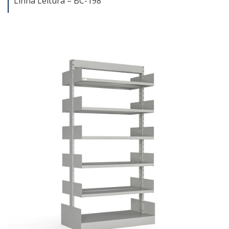
Linha Leitura – BC-198