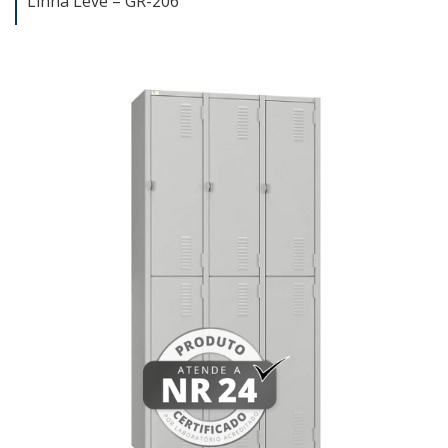
Linha Leve – GR-206