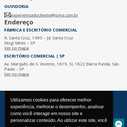
OUVIDORIA
experienciadocliente@isma.com.br
Endereço
FÁBRICA E ESCRITÓRIO COMERCIAL
R. Santa Cruz, 1495 – Jd. Santa Cruz
Mogi Mirim – SP
Ver no mapa
ESCRITÓRIO COMERCIAL | SP
Av. Marquês de S. Vicente, 1619, SL 1822 Barra Funda, São
Paulo - SP
Ver no mapa
Utilizamos cookies para oferecer melhor
© 2026 / ISMA - Todos os direitos reservados.
experiência, melhorar o desempenho, analisar
Política de Privacidade
como você interage em nosso site e
Desenvolvido por
personalizar conteúdo. Ao utilizar este site, você