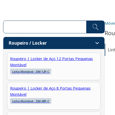
Móvei
Pesquisar ...
Rou
Roupeiro / Locker
Linh
Roupeiro | Locker de Aço 12 Portas Pequenas
Montável
Linha Montável - DM-12P-C
Roupeiro | Locker de Aço 8 Portas Pequenas
Montável
Linha Montável - DM-08P-C