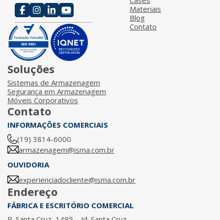
Materiais
Blog
Contato
Soluções
Sistemas de Armazenagem
Segurança em Armazenagem
Móveis Corporativos
Contato
INFORMAÇÕES COMERCIAIS
(19) 3814-6000
armazenagem@isma.com.br
OUVIDORIA
experienciadocliente@isma.com.br
Endereço
FÁBRICA E ESCRITÓRIO COMERCIAL
R. Santa Cruz, 1495 – Jd. Santa Cruz