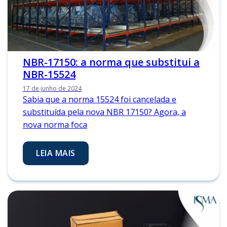
NBR-17150: a norma que substitui a
NBR-15524
17 de junho de 2024
Sabia que a norma 15524 foi cancelada e
substituída pela nova NBR 17150? Agora, a
nova norma foca
LEIA MAIS